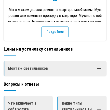
Мы с мужем делали ремонт в квартире моей мамы. Муж
решил сам поменять проводку в квартире. Мучился с ней
около недели. Решили вызвать вашего электрика на дом.
Мастер приехал очень быстро, осмотрел объем работ.
Подробнее
Переделывал он работу 2 часа. Сделал все качественно,
грамотно. «Спасибо».
Цены на установку светильников
Монтаж светильников
Вопросы и ответы
Ед.
Стоимость
Наименование
изм.
руб. от
Монтаж светильника
шт.
300
Что включает в
Какие типы
Подключение точечного
себя услуга
светильников вы
шт.
250