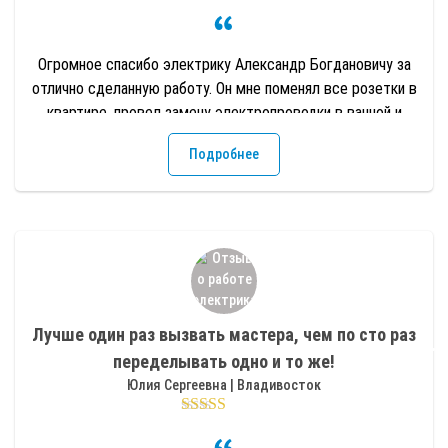
Огромное спасибо электрику Александр Богдановичу за
отлично сделанную работу. Он мне поменял все розетки в
квартире, провел замену электропроводки в ванной и
туалете, провел провода в комнату. Короче мороки было
Подробнее
много, но он все сделал быстро и качественно. Я очень
довольна. Мастер с золотыми руками!
Лучше один раз вызвать мастера, чем по сто раз
переделывать одно и то же!
Юлия Сергеевна | Владивосток